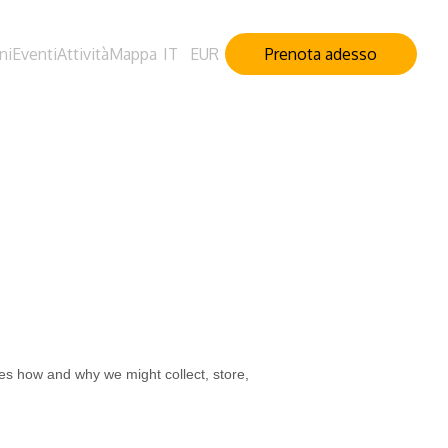
ni
Eventi
Attività
Mappa
IT
EUR
Prenota adesso