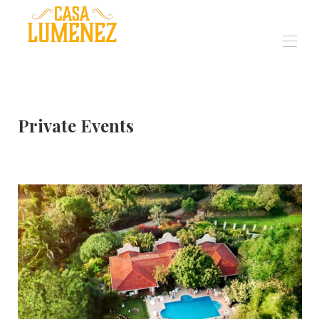
Luxury Eco Villa in
Sámara Costa Rica
Accueil
Vue d'ensemble
Private Events
Galerie
Commentaires
Événements
Activités
Plan