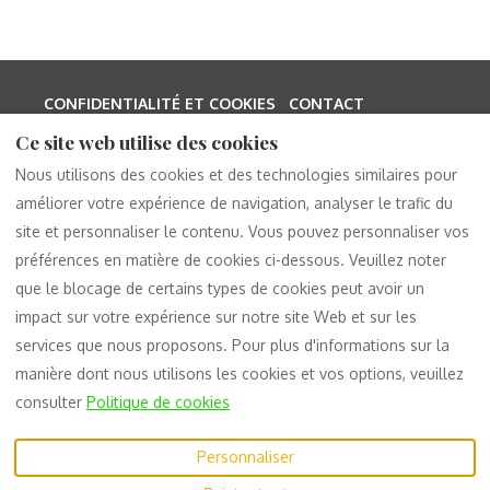
CONFIDENTIALITÉ ET COOKIES
CONTACT
termes et conditions
Contact
Ce site web utilise des cookies
Clause de non-responsabilité
Nous utilisons des cookies et des technologies similaires pour
Politique de confidentialité
améliorer votre expérience de navigation, analyser le trafic du
Biscuits
site et personnaliser le contenu. Vous pouvez personnaliser vos
Formulaire DSAR
préférences en matière de cookies ci-dessous. Veuillez noter
que le blocage de certains types de cookies peut avoir un
impact sur votre expérience sur notre site Web et sur les
Français
EUR
services que nous proposons. Pour plus d'informations sur la
manière dont nous utilisons les cookies et vos options, veuillez
Calle a Santo Domingo,
©
2026
Casa Lumenez
Tous
consulter
Politique de cookies
Sámara, Provincia de
droits réservés
Guanacaste, Costa Rica
Personnaliser
50205
.
E-mail
: